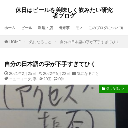
休日はビールを美味しく飲みたい研究
者ブログ
ホーム
ビール
料理・店
出来事
モノ
このブログについて
HOME
気になること
自分の日本語の字が下手すぎてひく
自分の日本語の字が下手すぎてひく
2021年2月25日
2022年5月22日
気になること
ニューヨーク
,
字
20回
0件
気になること