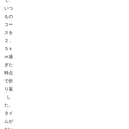
いつ
もの
コー
スを
２．
５ｋ
ｍ過
ぎた
時点
で折
り返
し
た。
タイ
ムが
だい