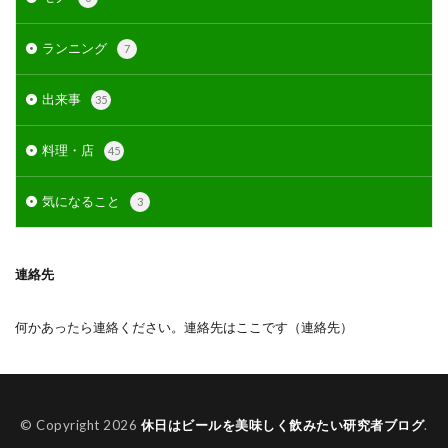
ランニング
7
出来事
35
料理・店
45
気になること
3
連絡先
何かあったら連絡ください。連絡先はここです（
連絡先
）
© Copyright 2026
休日はビールを美味しく飲みたい研究者ブログ
.