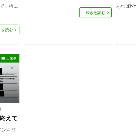
で、特に
あればNYC V
続きを読む
きを読む
出来事
日
を終えて
チンを打