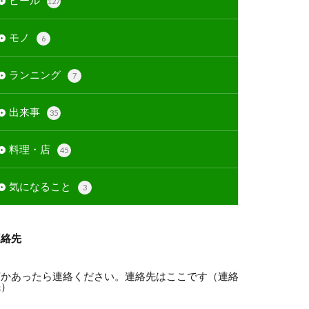
ビール
127
モノ
6
ランニング
7
出来事
35
料理・店
45
気になること
3
連絡先
何かあったら連絡ください。連絡先はここです（
連絡
先
）