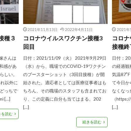
2021年11月13日
2022年4月11日
2021年
接種３
コロナウイルスワクチン接種3
コロナ
回目
接種終
の嫁さんは
日付；2021/11/09（火） 2021年9月29日
日付；20
違和感があ
（水）から、職場でのCOVID-19ワクチン
の経過観
らしい。
のブースターショット（3回目接種）が開
気温87
それ以外に
始された。適応者としては医療従事者はも
て今日か
どっちで
ちろん、その職場のスタッフも含まれてお
なくなっ
[…]
り、この定義に自分も当てはまる。202
（https:/
[…]
[…]
きを読む
続きを読む