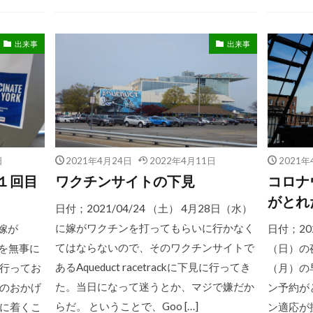
出来事
出来事
日
2021年4月24日
2022年4月11日
2021年
１回目
ワクチンサイトの下見
コロナ
がとれ
日付；2021/04/24 （土） 4月28日（水）
に嫁がワクチンを打ってもらいに行かなく
、嫁が
日付；20
てはならないので、そのワクチンサイトで
目を無事に
（日）の
あるAqueduct racetrackに下見に行ってき
行ってお
（月）の
た。当日になって迷うとか、マジで嫌だか
のおかげ
ン予約が
らだ。 ということで、Goo […]
に着くこ
ン適応が