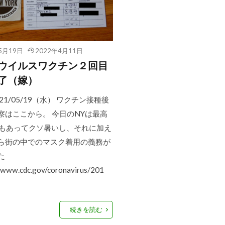
5月19日
2022年4月11日
ウイルスワクチン２回目
了（嫁）
21/05/19（水） ワクチン接種後
察はここから。 今日のNYは最高
˚Fもあってクソ暑いし、それに加え
ら街の中でのマスク着用の義務が
た
/www.cdc.gov/coronavirus/201
続きを読む