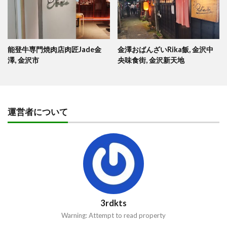
能登牛専門焼肉店肉匠Jade金
金澤おばんざいRika飯, 金沢中
澤, 金沢市
央味食街, 金沢新天地
運営者について
3rdkts
Warning: Attempt to read property