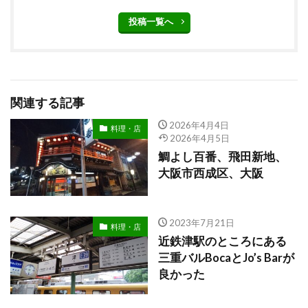
投稿一覧へ
関連する記事
2026年4月4日
料理・店
2026年4月5日
鯛よし百番、飛田新地、
大阪市西成区、大阪
2023年7月21日
料理・店
近鉄津駅のところにある
三重バルBocaとJo’s Barが
良かった