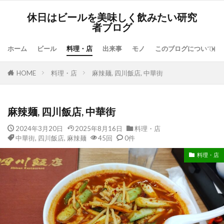
休日はビールを美味しく飲みたい研究
者ブログ
ホーム
ビール
料理・店
出来事
モノ
このブログについて
HOME
料理・店
麻辣麺, 四川飯店, 中華街
麻辣麺, 四川飯店, 中華街
2024年3月20日
2025年8月16日
料理・店
中華街
,
四川飯店
,
麻辣麺
45回
0件
料理・店