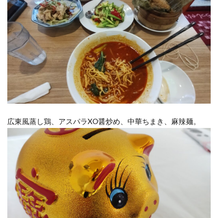
広東風蒸し鶏、アスパラXO醤炒め、中華ちまき、麻辣麺。