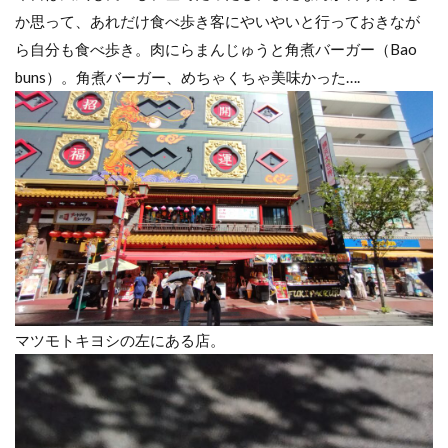
か思って、あれだけ食べ歩き客にやいやいと行っておきなが
ら自分も食べ歩き。肉にらまんじゅうと角煮バーガー（Bao
buns）。角煮バーガー、めちゃくちゃ美味かった….
マツモトキヨシの左にある店。