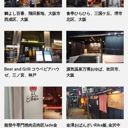
鯛よし百番、飛田新地、大阪市
食亭ひらひら、三国ケ丘、堺市
西成区、大阪
北区、大阪
Beer and Grill コウベビアハウ
源気温泉万博おゆば、吹田市、
ゼ、三ノ宮、神戸
大阪
能登牛専門焼肉店肉匠Jade金
金澤おばんざいRika飯, 金沢中