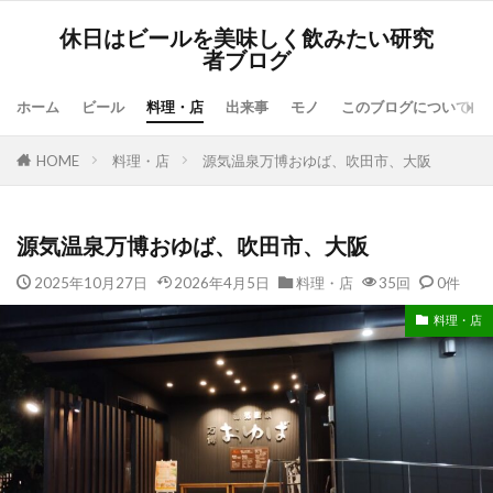
休日はビールを美味しく飲みたい研究
者ブログ
ホーム
ビール
料理・店
出来事
モノ
このブログについて
HOME
料理・店
源気温泉万博おゆば、吹田市、大阪
源気温泉万博おゆば、吹田市、大阪
2025年10月27日
2026年4月5日
料理・店
35回
0件
料理・店