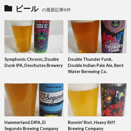
ビール
の最新記事8件
Symphonic Chronic, Double
Double Thunder Funk,
Dunk IPA, Deschutes Brewery
Double Indian Pale Ale, Bent
Water Berewing Co.
Hammerland DIPA, El
Runnin’ Riot, Heavy Riff
Segundo Brewing Company
Brewing Company