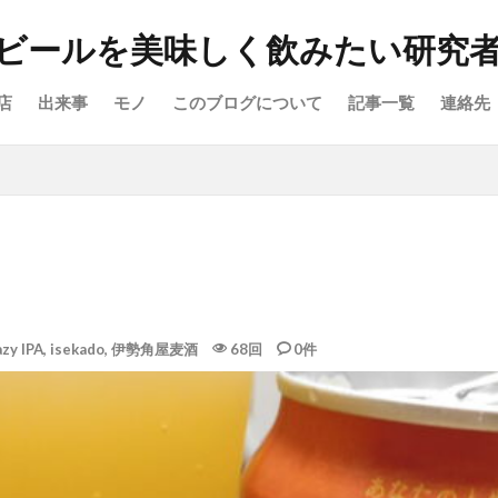
ビールを美味しく飲みたい研究
店
出来事
モノ
このブログについて
記事一覧
連絡先
zy IPA
,
isekado
,
伊勢角屋麦酒
68回
0件