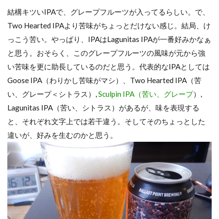
結構キツいIPAで、グレープフルーツが入ってるらしい。で、
Two Hearted IPAより苦味がちょっとだけない感じ。結局、け
っこう苦い。やっぱり、IPAはLagunitas IPAが一番好みかなぁ
と思う。おそらく、このグレープフルーツの風味が元から強
い苦味を更に助長しているのだと思う。代表的なIPAとしては
Goose IPA（わりかし苦味がマシ）、Two Hearted IPA（苦
い、グレープ＜シトラス）,
Sculpin IPA（苦い、グレープ
）,
Lagunitas IPA（苦い、シトラス）があるが、味を表現する
と、それぞれ文字上では若干違う。そしてそのちょっとした
違いが、好みを生むのかと思う。