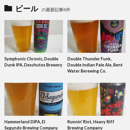
ビール
の最新記事8件
Symphonic Chronic, Double
Double Thunder Funk,
Dunk IPA, Deschutes Brewery
Double Indian Pale Ale, Bent
Water Berewing Co.
Hammerland DIPA, El
Runnin’ Riot, Heavy Riff
Segundo Brewing Company
Brewing Company