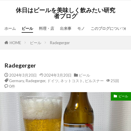
休日はビールを美味しく飲みたい研究
者ブログ
ホーム
ビール
料理・店
出来事
モノ
このブログについて
HOME
ビール
Radegerger
Radegerger
2024年3月20日
2024年3月20日
ビール
Germary
,
Radegerger
,
ドイツ
,
ネットコスト
,
ピルスナー
25回
0件
ビール