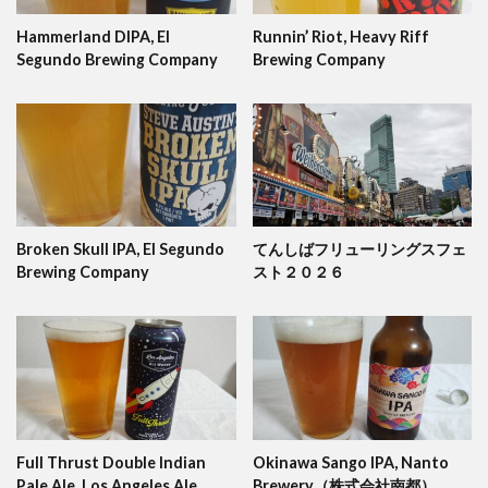
Hammerland DIPA, El
Runnin’ Riot, Heavy Riff
Segundo Brewing Company
Brewing Company
Broken Skull IPA, El Segundo
てんしばフリューリングスフェ
Brewing Company
スト２０２６
Full Thrust Double Indian
Okinawa Sango IPA, Nanto
Pale Ale, Los Angeles Ale
Brewery（株式会社南都）