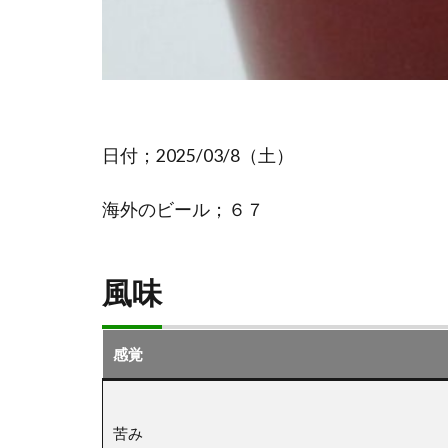
日付；2025/03/8（土）
海外のビール；６７
風味
感覚
苦み