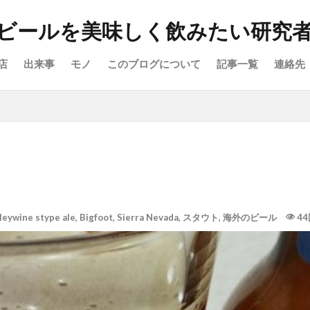
ビールを美味しく飲みたい研究
店
出来事
モノ
このブログについて
記事一覧
連絡先
leywine stype ale
,
Bigfoot
,
Sierra Nevada
,
スタウト
,
海外のビール
44