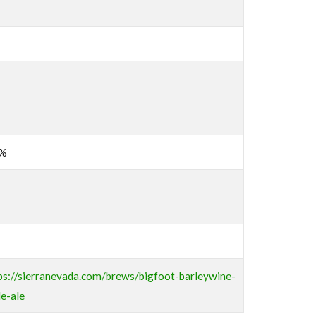
6%
ps://sierranevada.com/brews/bigfoot-barleywine-
le-ale