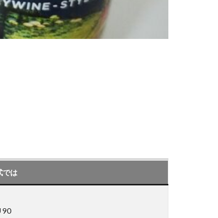
式では
 90