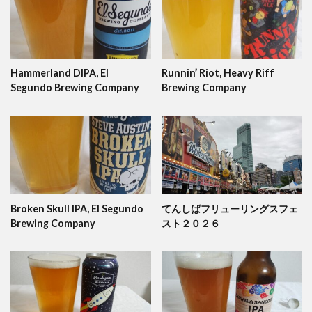
Hammerland DIPA, El
Runnin’ Riot, Heavy Riff
Segundo Brewing Company
Brewing Company
Broken Skull IPA, El Segundo
てんしばフリューリングスフェ
Brewing Company
スト２０２６