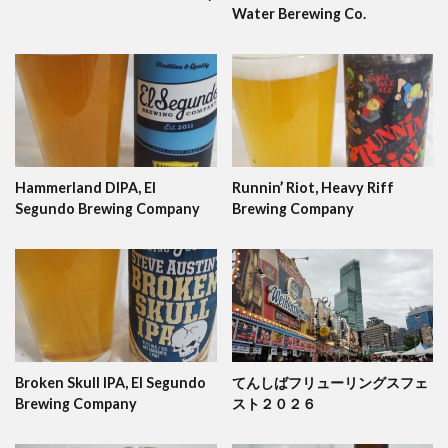
Water Berewing Co.
Hammerland DIPA, El
Runnin’ Riot, Heavy Riff
Segundo Brewing Company
Brewing Company
Broken Skull IPA, El Segundo
てんしばフリューリングスフェ
Brewing Company
スト２０２６