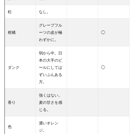
松
なし。
グレープフル
柑橘
ーツの皮が極
◯
わずかに。
弱から中。日
本の大手のビ
ダンク
ールにしては
◯
ずいぶんある
方。
強くはない。
香り
麦の甘さを感
じる。
濃いオレン
色
ジ。