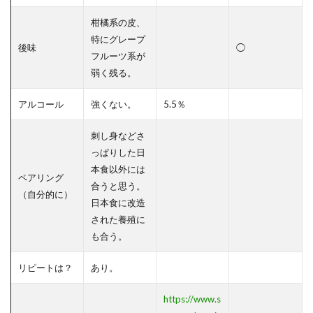
柑橘系の皮、
特にグレープ
後味
◯
フルーツ系が
弱く残る。
アルコール
強くない。
5.5％
刺し身などさ
っぱりした日
本食以外には
ペアリング
合うと思う。
（自分的に）
日本食に改造
された養殖に
も合う。
リピートは？
あり。
https://www.s