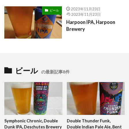
2023年11月23日
ビール
2023年11月23日
Harpoon IPA, Harpoon
Brewery
ビール
の最新記事8件
Symphonic Chronic, Double
Double Thunder Funk,
Dunk IPA, Deschutes Brewery
Double Indian Pale Ale, Bent