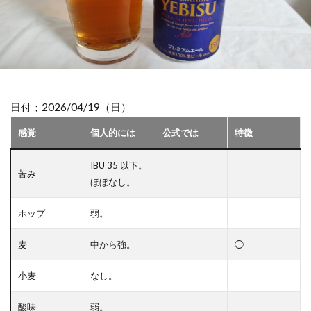
日付；2026/04/19（日）
感覚
個人的には
公式では
特徴
IBU 35 以下。
苦み
ほぼなし。
ホップ
弱。
麦
中から強。
◯
小麦
なし。
酸味
弱。