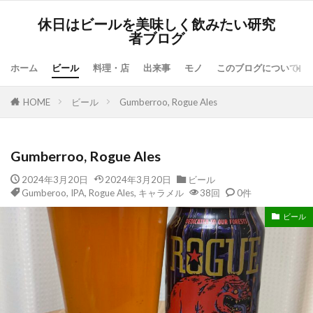
休日はビールを美味しく飲みたい研究
者ブログ
ホーム
ビール
料理・店
出来事
モノ
このブログについて
HOME
ビール
Gumberroo, Rogue Ales
Gumberroo, Rogue Ales
2024年3月20日
2024年3月20日
ビール
Gumberoo
,
IPA
,
Rogue Ales
,
キャラメル
38回
0件
ビール