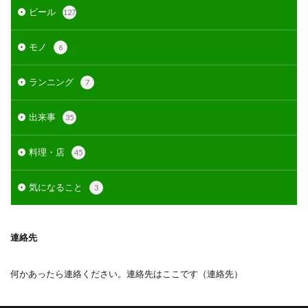
ビール
127
モノ
6
ランニング
7
出来事
35
料理・店
45
気になること
3
連絡先
何かあったら連絡ください。連絡先はここです（
連絡先
）