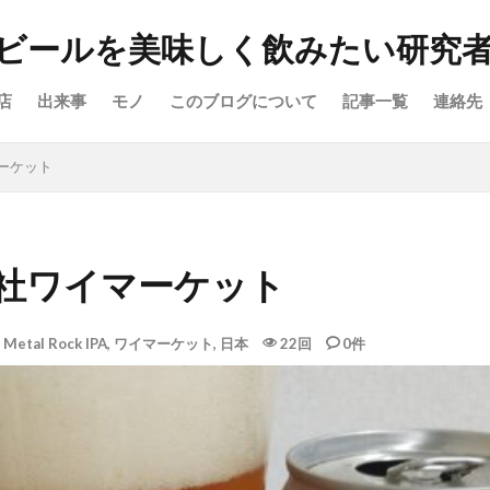
ビールを美味しく飲みたい研究
店
出来事
モノ
このブログについて
記事一覧
連絡先
イマーケット
 株式会社ワイマーケット
,
Metal Rock IPA
,
ワイマーケット
,
日本
22回
0件