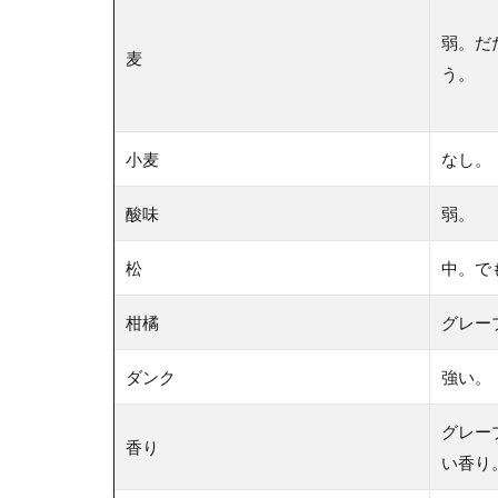
弱。だ
麦
う。
小麦
なし。
酸味
弱。
松
中。で
柑橘
グレー
ダンク
強い。
グレー
香り
い香り