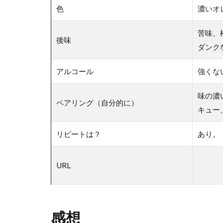
色
濃いオ
苦味、
後味
ダンク
アルコール
強くな
味の濃
ペアリング（自分的に）
キュー
リピートは？
あり。
URL
感想